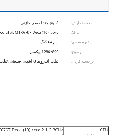
صفحه نمایش:
8 اینچ چند لمسی خازنی
ediaTek MTK6797 Deca (10) -core
CPU:
ذخیره سازی:
رام 64 گیگ
وضوح:
800*1280 پیکسل
تبلت اندروید 8 اینچی صنعتی
تبلت 
برجسته کردن:
,
797 Deca (10)-core 2.1-2.3GHz;
CPU