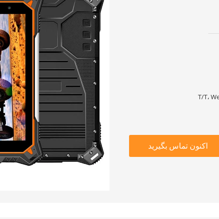
T/T، W
اکنون تماس بگیرید