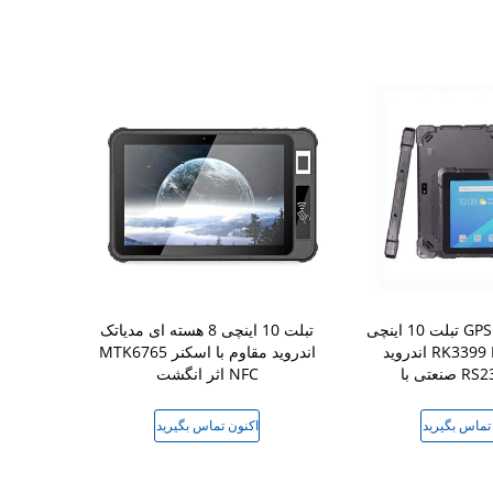
تبلت 10 اینچی GPS 4G LTE NFC
تبلت 10 اینچی 8 هسته ای مدیاتک
اندروید RK3399 IP67 مقاوم
MTK6765 اندروید مقاوم با اسکنر
RS232 C
اثر انگشت NFC
Z8350 با COM
تماس بگیرید
اکنون تماس بگیرید
اکنون 