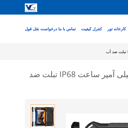
کارخانه تور
کنترل کیفیت
تماس با ما
درخواست نقل قول
تبلت اندرویدی صنعتی 8 اینچی Deca-Core 4G LTE با ظرفیت 10000 میلی آمپر ساعت IP68 تبلت ضد