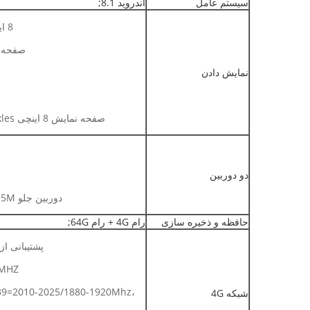
سیستم عامل
اندروید 8.1;
8 اینچ چند لمسی خازنی، شیشه گوریلا،
صفحه نمایش 1280
نمایش دادن
صفحه نمایش 8 اینچی FHD 1200*1920Pixles اختیاری است.
دو دوربین
دوربین جلو 5M + دوربین عقب 13M اختیاری است.
حافظه و ذخیره سازی
رام 4G + رام 64G;
پشتیبانی از G GSM:B8/B3=900/1800MHZ
MHZ،
9=2010-2025/1880-1920Mhz،
شبکه 4G