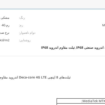
رنگ:
مشکی
M
رم:
رم 4G
دوام ناهموار:
نرخ ضد آب
روشنایی:
500cd/m2
اندروید صنعتی IP68
تبلت مقاوم اندروید IP68
,
تبلت‌های 8 اینچی Deca-core 4G LTE اندروید مقاوم با رایانه تبلت ضد آب IP68 با ظرفیت 10000 میلی‌آمپر ساعت
MediaTek MTK6