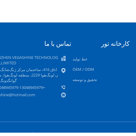
کارخانه تور
تماس با ما
NZHEN VEGASHINE TECHNOLOG
خط تولید
.,LIMITED
OEM / ODM
اتاق 416، ساختمان مرکز ژنگ‌شانگ،
ن لونگ‌هوا 2229، منطقه لونگ‌هو
تحقیق و توسعه
گوانگدونگ،
+8613048945979-13048945979
shine@hotmail.com
شه سایت
سیاست حفظ حریم خصوصی
سایت موبایل