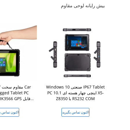
بیش رایانه لوحی مقاوم
10 اینچی 8 هسته ای مدیاتک
Windows 10 صنعتی IP67 Tablet
MTK6765 اندروید مقاوم با اسکنر
PC 10.1 اینچی چهار هسته ای X5-
Z8350 با RS232 COM
ip RK3566 GPS
حمل 8 اینچی
گیرید
اکنون تماس بگیرید
اکنون تماس ب