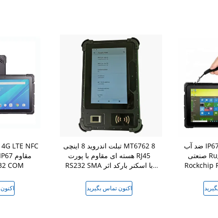
ضد آب IP67 مقاوم سخت Car
تبلت اندروید 8 اینچی MT6762 8
صنعتی Rugged Tablet PC
هسته ای مقاوم با پورت RJ45
Rockch قابل
RS232 SMA با اسکنر بارکد اثر
صنعتی با OM
انگشت UHF RFID
گیرید
اکنون تماس بگیرید
اکنون 