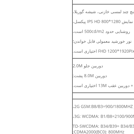
IPS HD 800* پیکسل،
روشنایی حدود 500cd/m2 است،
نور خورشید معمولی قابل خواندن؛
دوربین جلو 2.0M
دوربین 8.0M پشت;
2،
3G: WCDMA: B1/B8=2100/900
TD-SWCDMA: B34/B39= B34/B3
CDMA2000(BC0): 800MHz;