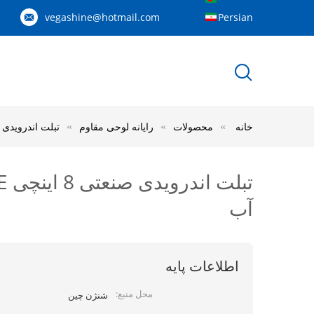
vegashine@hotmail.com
Persian
خانه
محصولات
رایانه لوحی مقاوم
تبلت اندرویدی صنعتی 8 اینچی Deca-Core 4G LTE با ظرفیت 10000 
آب
اطلاعات پایه
محل منبع:
شنژن چین