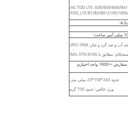
4G TDD LTE: B38/B39/B40/B41=2600/1900/2300/2500MHZ؛
FDD_LTE:B1/B3/B8=2100/180؛
آب و ضد گرد و غبار: IP67-IP68;
تحکام: مطابق با MIL-STD-810G؛
فرکانس 13.56 مگاهرتز است، برای سفارش >=1000 واحد اختیاری
حدود 243*158*23 میلی متر،
وزن خالص: حدود 739 گرم