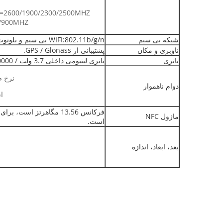
0/900MHZ
شبکه بی سیم
WIFI:802.11b/g/n بی سیم و بلوتوث4.0؛
ناوبری و مکان
پشتیبانی از GPS / Glonass.
باتری
باتری لیتیومی داخلی 3.7 ولت / 10000 میلی آمپر ساعت؛
نرخ ضد 
دوام ناهموار
اس
ماژول NFC
است.
بعد، ابعاد، اندازه