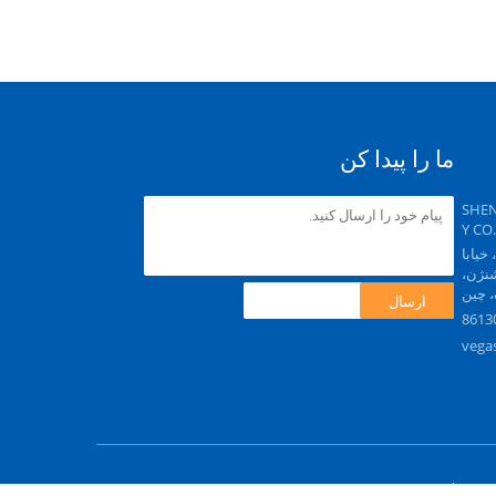
ما را پیدا کن
SHE
Y CO
 خیابا
ا، شنژن،
 چین
ارسال
vega