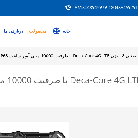
+8613048945979-13048945979
خانه
محصولات
دربارهی ما
میلی آمپر ساعت IP68 تبلت ضد آب